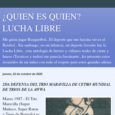
¿QUIEN ES QUIEN?
LUCHA LIBRE
Me gusta jugar Basquetbol...El deporte que me fascina ver es el
Beisbol...Sin embargo, en mi infancia, mi deporte favorito fue la
Lucha Libre.. esta antologia de heroes y villanos reales de carne y
hueso (Tecnicos y rudos) me parecia fascinante...les presento estos
recuerdos de mi niñez con todo el respeto para estos grandes atletas.
jueves, 22 de octubre de 2020
2DA DEFENSA DEL TRIO MARAVILLA DE CETRO MUNDIAL
DE TRIOS DE LA AWWA
Marzo 1987.- El Trio
Maravilla (Super
Muñeco, Super Raton
y Tigre de Bengala) se