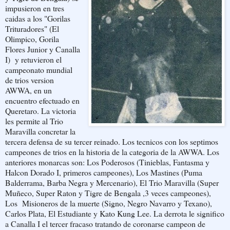
impusieron en tres
caidas a los "Gorilas
Trituradores" (El
Olimpico, Gorila
Flores Junior y Canalla
I) y retuvieron el
campeonato mundial
de trios version
AWWA, en un
encuentro efectuado en
Queretaro. La victoria
les permite al Trio
Maravilla concretar la
tercera defensa de su tercer reinado. Los tecnicos con los septimos
campeones de trios en la historia de la categoria de la AWWA. Los
anteriores monarcas son: Los Poderosos (Tinieblas, Fantasma y
Halcon Dorado I, primeros campeones), Los Mastines (Puma
Balderrama, Barba Negra y Mercenario), El Trio Maravilla (Super
Muñeco, Super Raton y Tigre de Bengala ,3 veces campeones),
Los Misioneros de la muerte (Signo, Negro Navarro y Texano),
Carlos Plata, El Estudiante y Kato Kung Lee. La derrota le significo
a Canalla I el tercer fracaso tratando de coronarse campeon de